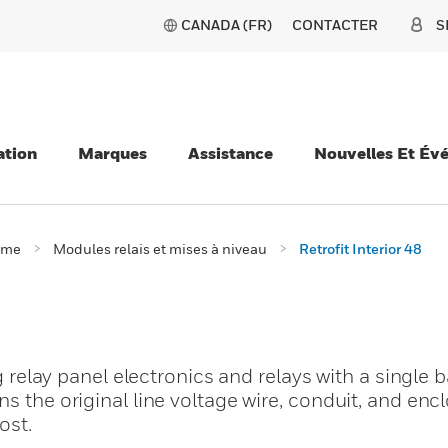
CANADA (FR)
CONTACTER
S
ation
Marques
Assistance
Nouvelles Et Év
ème
Modules relais et mises à niveau
Retrofit Interior 48
8
ng relay panel electronics and relays with a single 
s the original line voltage wire, conduit, and enc
ost.