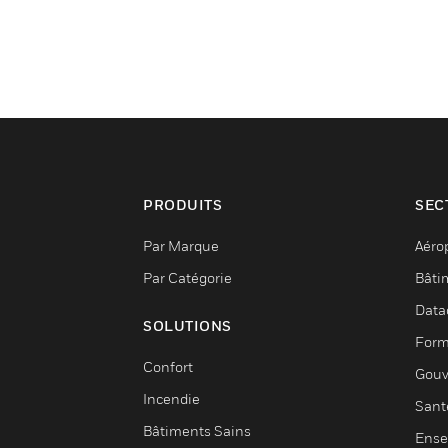
PRODUITS
SEC
Par Marque
Aéro
Par Catégorie
Bâti
Data
SOLUTIONS
Form
Confort
Gouv
Incendie
Sant
Bâtiments Sains
Ense