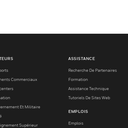
TEURS
ASSISTANCE
ports
Recherche De Partenaires
ments Commerciaux
Formation
centers
Assistance Technique
ation
Tutoriels De Sites Web
ernement Et Militaire
EMPLOIS
é
Emplois
ignement Supérieur