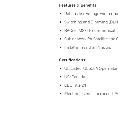
Features & Benefits:
Retains line voltage wire, con
Switching and Dimming (DLH /
BACnet MS/TP communicatio
Sub network for Satellite and 
Install in less than 4 hours
Certifications:
UL Listed, UL508A Open, Sta
US/Canada
CEC Title 24
Electronics meet or exceed IE