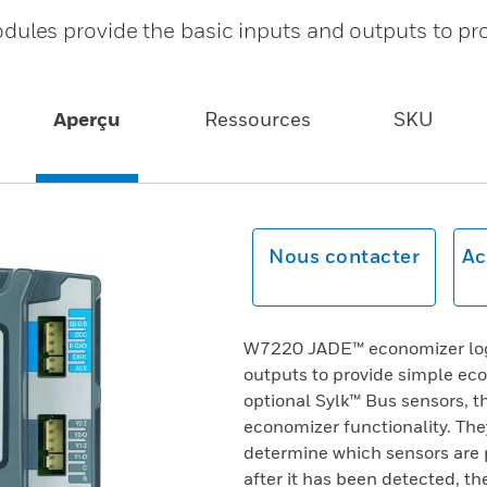
es provide the basic inputs and outputs to pro
Aperçu
Ressources
SKU
Nous contacter
Ac
W7220 JADE™ economizer logi
outputs to provide simple ec
optional Sylk™ Bus sensors, 
economizer functionality. The
determine which sensors are 
after it has been detected, th