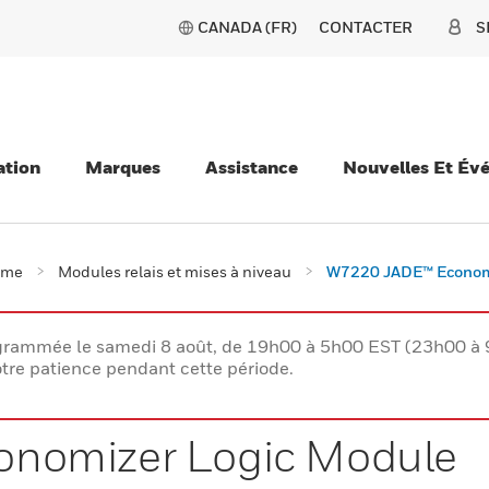
CANADA (FR)
CONTACTER
S
ation
Marques
Assistance
Nouvelles Et Év
ème
Modules relais et mises à niveau
W7220 JADE™ Economi
rogrammée le samedi 8 août, de 19h00 à 5h00 EST (23h00 
tre patience pendant cette période.
nomizer Logic Module