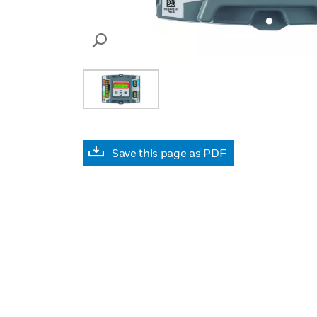
SEARCH
Save this page as PDF