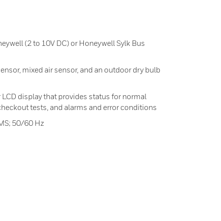
eywell (2 to 10V DC) or Honeywell Sylk Bus
ensor, mixed air sensor, and an outdoor dry bulb
 LCD display that provides status for normal
checkout tests, and alarms and error conditions
RMS; 50/60 Hz