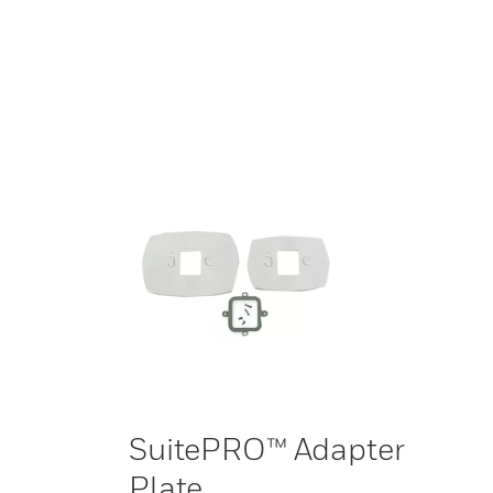
SuitePRO™ Adapter
Plate