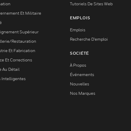
ation
Tutoriels De Sites Web
ernement Et Militaire
EMPLOIS
é
Emplois
ignement Supérieur
Recherche D'emploi
llerie/Restauration
trie Et Fabrication
SOCIÉTÉ
ce Et Corrections
À Propos
e Au Détail
Événements
s Intelligentes
Nouvelles
Nos Marques