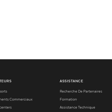
TEURS
ASSISTANCE
ports
Recherche De Partenaires
ments Commerciaux
Formation
centers
Assistance Technique