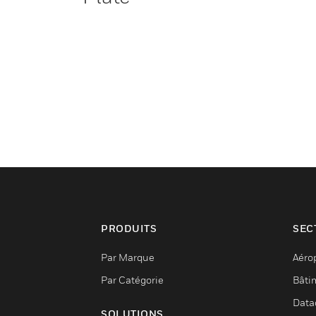
PRODUITS
SEC
Par Marque
Aéro
Par Catégorie
Bâti
Data
SOLUTIONS