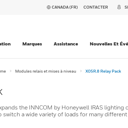
CANADA (FR)
CONTACTER
S
ation
Marques
Assistance
Nouvelles Et Év
ème
Modules relais et mises à niveau
X05R.8 Relay Pack
k
xpands the INNCOM by Honeywell IRAS lighting c
 switch a wide variety of loads for many different