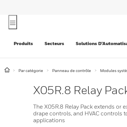
Produits
Secteurs
Solutions D’Automatis
Par catégorie
Panneau de contrôle
Modules syst
X05R.8 Relay Pac
The X05R.8 Relay Pack extends or e
drape controls, and HVAC controls to
applications