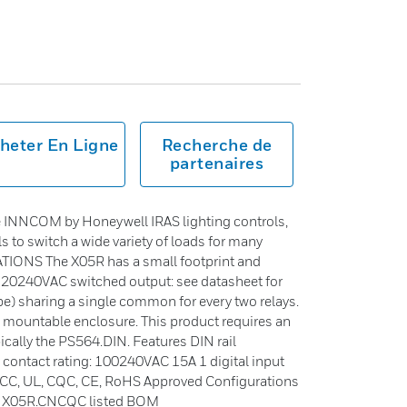
heter En Ligne
Recherche de
partenaires
 INNCOM by Honeywell IRAS lighting controls,
 to switch a wide variety of loads for many
ATIONS The X05R has a small footprint and
(120240VAC switched output: see datasheet for
pe) sharing a single common for every two relays.
il mountable enclosure. This product requires an
ically the PS564.DIN. Features DIN rail
contact rating: 100240VAC 15A 1 digital input
CC, UL, CQC, CE, RoHS Approved Configurations
M X05R.CNCQC listed BOM