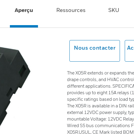
Aperçu
Ressources
SKU
Nous contacter
Ac
The X05R extends or expands the
drape controls, and HVAC controls
different applications. SPECIFIC
provides up to eight 15A relays 
specific ratings based on load ty
The X05R is available in a DIN ra
external 12VDC power supply, typ
mountable Voltage: 12VDC Relay 
Wired S5 bus communications F
X05R.USUL, CE Mark listed BO