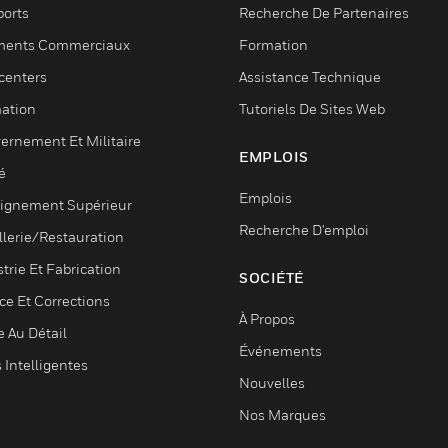
ports
Recherche De Partenaires
ments Commerciaux
Formation
centers
Assistance Technique
ation
Tutoriels De Sites Web
ernement Et Militaire
EMPLOIS
é
Emplois
ignement Supérieur
Recherche D'emploi
llerie/Restauration
trie Et Fabrication
SOCIÉTÉ
ce Et Corrections
À Propos
e Au Détail
Événements
s Intelligentes
Nouvelles
Nos Marques