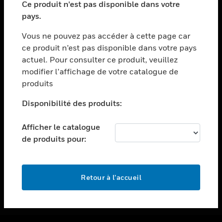
Ce produit n'est pas disponible dans votre
toggle view
pays.
ASSISTANCE
Vous ne pouvez pas accéder à cette page car
toggle view
ce produit n’est pas disponible dans votre pays
EMPLOIS
actuel. Pour consulter ce produit, veuillez
toggle view
modifier l’affichage de votre catalogue de
SOCIÉTÉ
produits
toggle view
NOUS CONTACTER
Disponibilité des produits:
toggle view
Afficher le catalogue
MENTIONS LÉGALES
de produits pour:
toggle view
SUIVEZ-NOUS
Retour à l’accueil