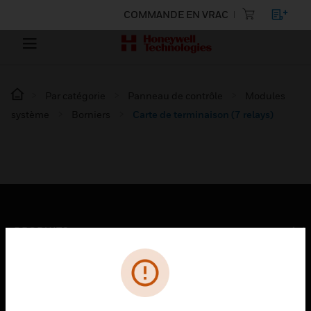
COMMANDE EN VRAC
Par catégorie
Panneau de contrôle
Modules
système
Borniers
Carte de terminaison (7 relays)
PRODUITS
toggle view
SOLUTIONS
toggle view
SECTEURS