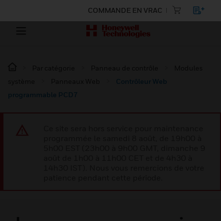
COMMANDE EN VRAC
Par catégorie
Panneau de contrôle
Modules
système
Panneaux Web
Contrôleur Web
programmable PCD7
Ce site sera hors service pour maintenance
programmée le samedi 8 août, de 19h00 à
5h00 EST (23h00 à 9h00 GMT, dimanche 9
août de 1h00 à 11h00 CET et de 4h30 à
14h30 IST). Nous vous remercions de votre
patience pendant cette période.