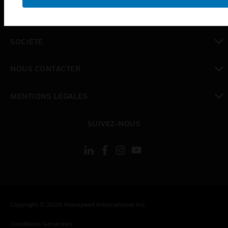
toggle view
EMPLOIS
toggle view
SOCIÉTÉ
toggle view
NOUS CONTACTER
toggle view
MENTIONS LÉGALES
toggle view
SUIVEZ-NOUS
Copyright © 2026 Honeywell International Inc.
Conditions Générales