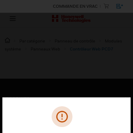
COMMANDE EN VRAC
Par catégorie
Panneau de contrôle
Modules
système
Panneaux Web
Contrôleur Web PCD7
PRODUITS
toggle view
SOLUTIONS
toggle view
SECTEURS