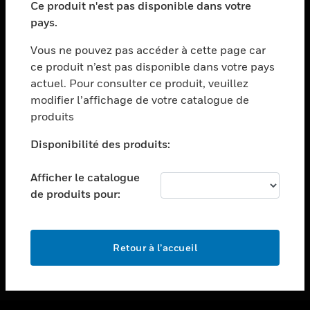
Ce produit n'est pas disponible dans votre
toggle view
pays.
ASSISTANCE
Vous ne pouvez pas accéder à cette page car
toggle view
ce produit n’est pas disponible dans votre pays
EMPLOIS
actuel. Pour consulter ce produit, veuillez
toggle view
modifier l’affichage de votre catalogue de
SOCIÉTÉ
produits
toggle view
NOUS CONTACTER
Disponibilité des produits:
toggle view
Afficher le catalogue
MENTIONS LÉGALES
de produits pour:
toggle view
SUIVEZ-NOUS
Retour à l’accueil