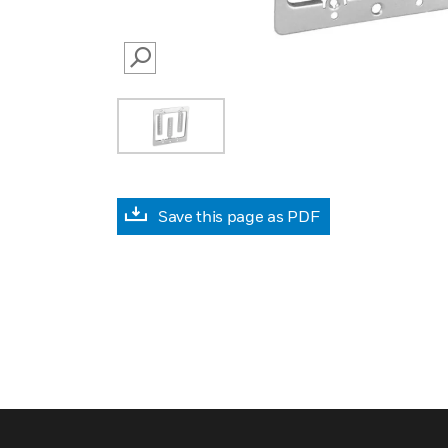
SEARCH
Save this page as PDF