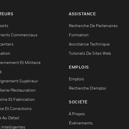
TEURS
ASSISTANCE
ports
Recherche De Partenaires
ments Commerciaux
Formation
centers
Assistance Technique
ation
Tutoriels De Sites Web
ernement Et Militaire
EMPLOIS
é
Emplois
ignement Supérieur
Recherche D'emploi
llerie/Restauration
trie Et Fabrication
SOCIÉTÉ
ce Et Corrections
À Propos
e Au Détail
Événements
s Intelligentes