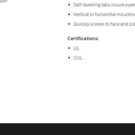
Self-levelling tabs insure a p
Vertical or horizontal mounti
Quickly screws to face and sid
Certifications:
UL
CUL