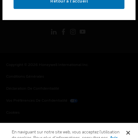
Retour à l’accueil
toggle view
SUIVEZ-NOUS
Copyright © 2026 Honeywell International Inc.
Conditions Générales
Déclaration De Confidentialité
Vos Préférences De Confidentialité
Cookies
Désabonnement Global
En naviguant sur notre site web, vous acceptez l'utilisation
de cookies. Pour plus d’informations, consultez nos
Avis