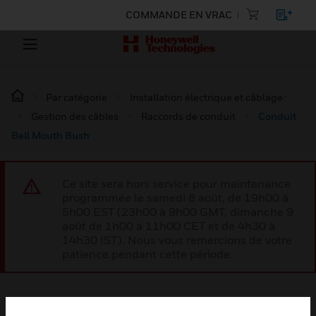
COMMANDE EN VRAC
Par catégorie
Installation électrique et câblage :
Gestion des câbles
Raccords de conduit
Conduit
Bell Mouth Bush
Ce site sera hors service pour maintenance
programmée le samedi 8 août, de 19h00 à
5h00 EST (23h00 à 9h00 GMT, dimanche 9
août de 1h00 à 11h00 CET et de 4h30 à
14h30 IST). Nous vous remercions de votre
patience pendant cette période.