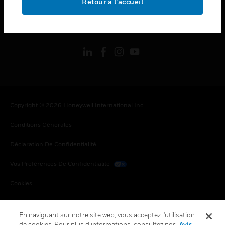
Retour à l’accueil
toggle view
SUIVEZ-NOUS
Copyright © 2026 Honeywell International Inc.
Conditions Générales
Déclaration De Confidentialité
Vos Préférences De Confidentialité
Cookies
Désabonnement Global
En naviguant sur notre site web, vous acceptez l'utilisation
de cookies. Pour plus d’informations, consultez nos
Avis