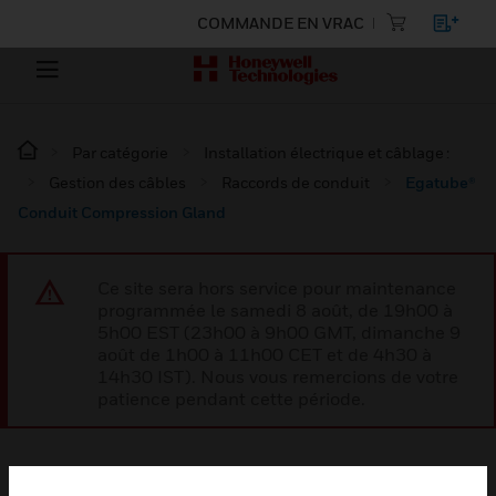
COMMANDE EN VRAC
Par catégorie
Installation électrique et câblage :
Gestion des câbles
Raccords de conduit
Egatube®
Conduit Compression Gland
Ce site sera hors service pour maintenance
programmée le samedi 8 août, de 19h00 à
5h00 EST (23h00 à 9h00 GMT, dimanche 9
août de 1h00 à 11h00 CET et de 4h30 à
14h30 IST). Nous vous remercions de votre
patience pendant cette période.