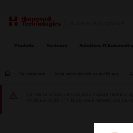
BUILDING AUTOMATION
Produits
Secteurs
Solutions D’Automatis
Par catégorie
Installation électrique et câblage :
G
Ce site sera hors service pour maintenance p
4h30 à 14h30 IST). Nous vous remercions de vo