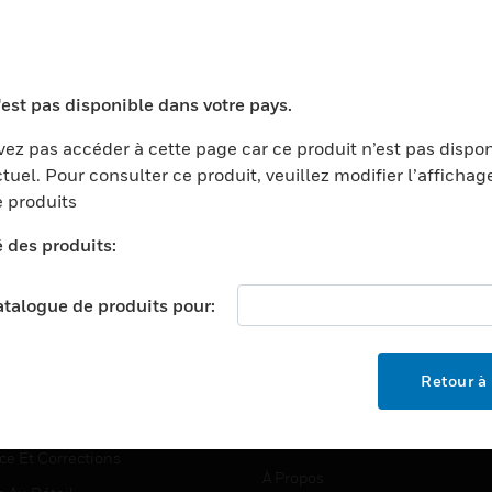
TEURS
ASSISTANCE
'est pas disponible dans votre pays.
ports
Recherche De Partenaires
ez pas accéder à cette page car ce produit n’est pas dispo
tuel. Pour consulter ce produit, veuillez modifier l’affichag
ments Commerciaux
Formation
 produits
centers
Assistance Technique
é des produits:
ation
Tutoriels De Sites Web
ernement Et Militaire
EMPLOIS
catalogue de produits pour:
é
Emplois
ignement Supérieur
Recherche D'emploi
Retour à 
llerie/Restauration
trie Et Fabrication
SOCIÉTÉ
ce Et Corrections
À Propos