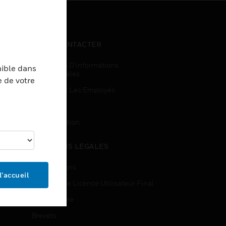
NOUS CONTACTER
Demandes D’informations
nible dans
Commerciales
e de votre
Accès Pour Les Employés
Inscription
Désinscription
MENTIONS LÉGALES
Certifications
l’accueil
Contrats De Licence Utilisateur Final
Source Libre
Brevets