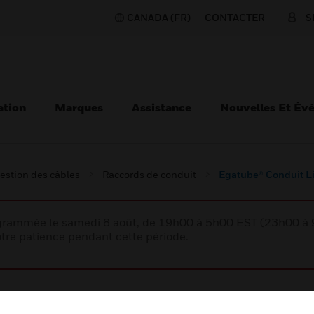
CANADA (FR)
CONTACTER
S
ation
Marques
Assistance
Nouvelles Et Év
estion des câbles
Raccords de conduit
Egatube® Conduit L
rogrammée le samedi 8 août, de 19h00 à 5h00 EST (23h00 
tre patience pendant cette période.