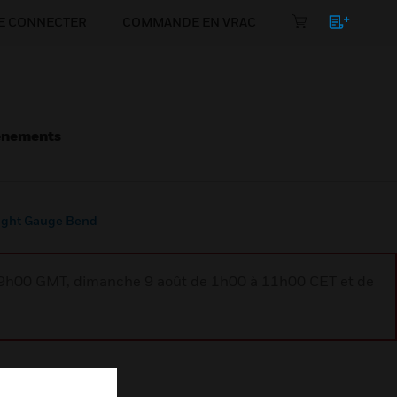
E CONNECTER
COMMANDE EN VRAC
énements
ight Gauge Bend
à 9h00 GMT, dimanche 9 août de 1h00 à 11h00 CET et de