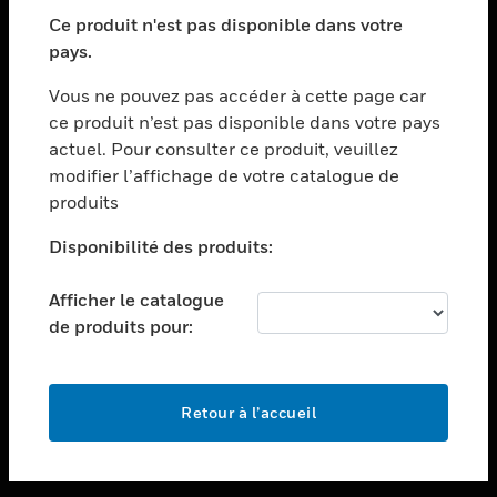
toggle view
SECTEURS
Ce produit n'est pas disponible dans votre
pays.
toggle view
ASSISTANCE
Vous ne pouvez pas accéder à cette page car
toggle view
ce produit n’est pas disponible dans votre pays
EMPLOIS
actuel. Pour consulter ce produit, veuillez
modifier l’affichage de votre catalogue de
toggle view
SOCIÉTÉ
produits
toggle view
Disponibilité des produits:
NOUS CONTACTER
Afficher le catalogue
toggle view
MENTIONS LÉGALES
de produits pour:
toggle view
SUIVEZ-NOUS
Retour à l’accueil