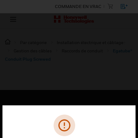
COMMANDE EN VRAC
Par catégorie
Installation électrique et câblage :
Gestion des câbles
Raccords de conduit
Egatube®
Conduit Plug Screwed
PRODUITS
toggle view
SOLUTIONS