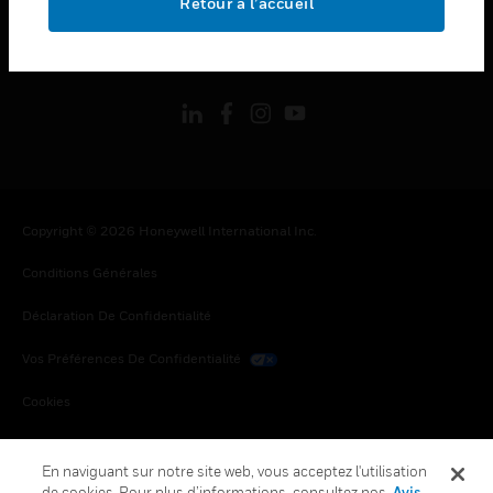
Retour à l’accueil
toggle view
SUIVEZ-NOUS
Copyright © 2026 Honeywell International Inc.
Conditions Générales
Déclaration De Confidentialité
Vos Préférences De Confidentialité
Cookies
Désabonnement Global
En naviguant sur notre site web, vous acceptez l'utilisation
de cookies. Pour plus d’informations, consultez nos
Avis