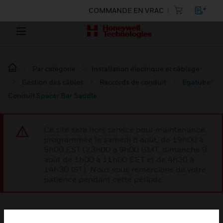
COMMANDE EN VRAC
Par catégorie
Installation électrique et câblage :
Gestion des câbles
Raccords de conduit
Egatube®
Conduit Spacer Bar Saddle
Ce site sera hors service pour maintenance
programmée le samedi 8 août, de 19h00 à
5h00 EST (23h00 à 9h00 GMT, dimanche 9
août de 1h00 à 11h00 CET et de 4h30 à
14h30 IST). Nous vous remercions de votre
patience pendant cette période.