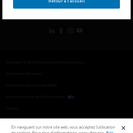
Retour à l’accueil
toggle view
SUIVEZ-NOUS
Copyright © 2026 Honeywell International Inc.
Conditions Générales
Déclaration De Confidentialité
Vos Préférences De Confidentialité
Cookies
Désabonnement Global
En naviguant sur notre site web, vous acceptez l'utilisation
de cookies. Pour plus d’informations, consultez nos
Avis