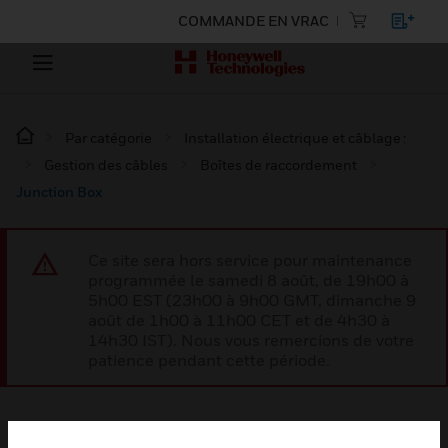
COMMANDE EN VRAC
Par catégorie
Installation électrique et câblage :
Gestion des câbles
Boîtes de raccordement
Junction Box
Ce site sera hors service pour maintenance
programmée le samedi 8 août, de 19h00 à
5h00 EST (23h00 à 9h00 GMT, dimanche 9
août de 1h00 à 11h00 CET et de 4h30 à
14h30 IST). Nous vous remercions de votre
patience pendant cette période.