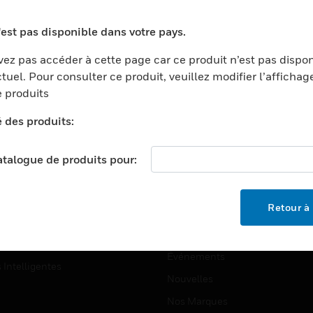
ports
Recherche De Partenaires
'est pas disponible dans votre pays.
ments Commerciaux
Formation
ez pas accéder à cette page car ce produit n’est pas dispo
centers
Assistance Technique
tuel. Pour consulter ce produit, veuillez modifier l’affichag
ation
Tutoriels De Sites Web
 produits
ernement Et Militaire
é des produits:
EMPLOIS
é
Emplois
ignement Supérieur
catalogue de produits pour:
Recherche D'emploi
llerie/Restauration
trie Et Fabrication
SOCIÉTÉ
Retour à 
ce Et Corrections
À Propos
e Au Détail
Événements
s Intelligentes
Nouvelles
Nos Marques