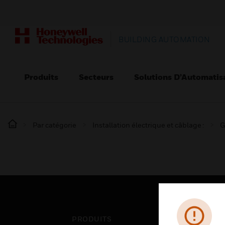
BUILDING AUTOMATION
Produits
Secteurs
Solutions D’Automatis
Par catégorie
Installation électrique et câblage :
G
PRODUITS
SEC