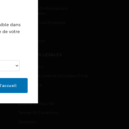
Demandes D’informations
Commerciales
Accès Pour Les Employés
nible dans
e de votre
Inscription
Désinscription
MENTIONS LÉGALES
Certifications
Contrats De Licence Utilisateur Final
Source Libre
l’accueil
Brevets
Qualité Et Sécurité
Termes Et Conditions
Garanties