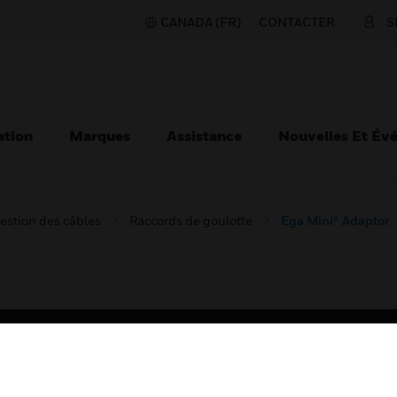
CANADA (FR)
CONTACTER
S
ation
Marques
Assistance
Nouvelles Et Év
estion des câbles
Raccords de goulotte
Ega Mini® Adaptor
TEURS
ASSISTANCE