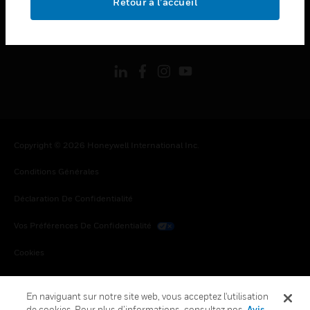
Retour à l’accueil
toggle view
SUIVEZ-NOUS
Copyright © 2026 Honeywell International Inc.
Conditions Générales
Déclaration De Confidentialité
Vos Préférences De Confidentialité
Cookies
Désabonnement Global
En naviguant sur notre site web, vous acceptez l'utilisation
de cookies. Pour plus d’informations, consultez nos
Avis