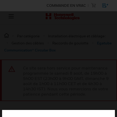
COMMANDE EN VRAC
Par catégorie
Installation électrique et câblage :
Gestion des câbles
Raccords de goulotte
Egatube
Communication® Circular Box
Ce site sera hors service pour maintenance
programmée le samedi 8 août, de 19h00 à
5h00 EST (23h00 à 9h00 GMT, dimanche 9
août de 1h00 à 11h00 CET et de 4h30 à
14h30 IST). Nous vous remercions de votre
patience pendant cette période.