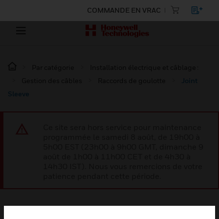
COMMANDE EN VRAC
Par catégorie
Installation électrique et câblage :
Gestion des câbles
Raccords de goulotte
Joint
Sleeve
Ce site sera hors service pour maintenance
programmée le samedi 8 août, de 19h00 à
5h00 EST (23h00 à 9h00 GMT, dimanche 9
août de 1h00 à 11h00 CET et de 4h30 à
14h30 IST). Nous vous remercions de votre
patience pendant cette période.