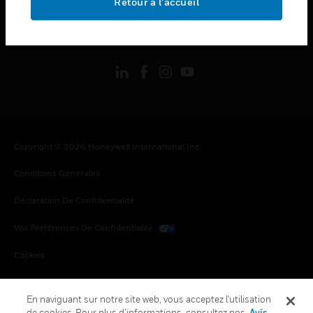
Retour à l’accueil
toggle view
SUIVEZ-NOUS
Copyright © 2026 Honeywell International Inc.
Conditions Générales
Déclaration De Confidentialité
Vos Préférences De Confidentialité
Cookies
Désabonnement Global
En naviguant sur notre site web, vous acceptez l'utilisation
de cookies. Pour plus d’informations, consultez nos
Avis