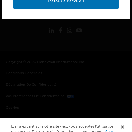
Retour à l’accueil
toggle view
SUIVEZ-NOUS
Copyright © 2026 Honeywell International Inc.
Conditions Générales
Déclaration De Confidentialité
Vos Préférences De Confidentialité
Cookies
Désabonnement Global
En naviguant sur notre site web, vous acceptez l'utilisation
de cookies. Pour plus d’informations, consultez nos
Avis