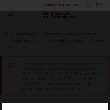
COMMANDE EN VRAC
Par catégorie
Installation électrique et câblage :
Gestion des câbles
Raccords de goulotte
Premier
Trunking Lid
Ce site sera hors service pour maintenance
programmée le samedi 8 août, de 19h00 à
5h00 EST (23h00 à 9h00 GMT, dimanche 9
août de 1h00 à 11h00 CET et de 4h30 à
14h30 IST). Nous vous remercions de votre
patience pendant cette période.