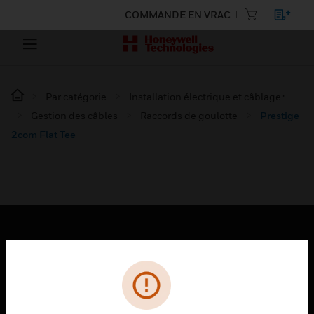
COMMANDE EN VRAC
Par catégorie
Installation électrique et câblage :
Gestion des câbles
Raccords de goulotte
Prestige
2com Flat Tee
PRODUITS
toggle view
SOLUTIONS