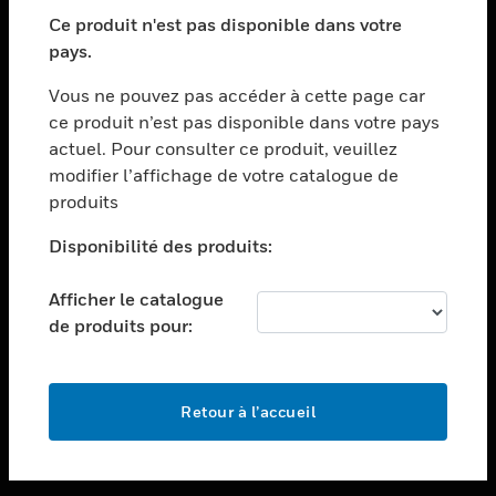
toggle view
SECTEURS
Ce produit n'est pas disponible dans votre
pays.
toggle view
ASSISTANCE
Vous ne pouvez pas accéder à cette page car
toggle view
ce produit n’est pas disponible dans votre pays
EMPLOIS
actuel. Pour consulter ce produit, veuillez
modifier l’affichage de votre catalogue de
toggle view
SOCIÉTÉ
produits
toggle view
Disponibilité des produits:
NOUS CONTACTER
Afficher le catalogue
toggle view
MENTIONS LÉGALES
de produits pour:
toggle view
SUIVEZ-NOUS
Retour à l’accueil