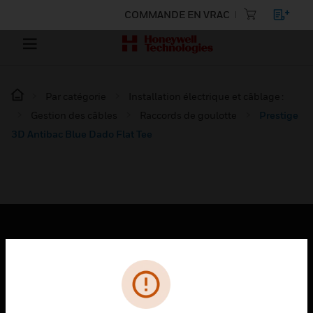
COMMANDE EN VRAC
Par catégorie
Installation électrique et câblage :
Gestion des câbles
Raccords de goulotte
Prestige
3D Antibac Blue Dado Flat Tee
PRODUITS
toggle view
SOLUTIONS