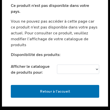
toggle view
SECTEURS
Ce produit n'est pas disponible dans votre
pays.
toggle view
ASSISTANCE
Vous ne pouvez pas accéder à cette page car
toggle view
ce produit n’est pas disponible dans votre pays
EMPLOIS
actuel. Pour consulter ce produit, veuillez
modifier l’affichage de votre catalogue de
toggle view
SOCIÉTÉ
produits
toggle view
Disponibilité des produits:
NOUS CONTACTER
Afficher le catalogue
toggle view
MENTIONS LÉGALES
de produits pour:
toggle view
SUIVEZ-NOUS
Retour à l’accueil