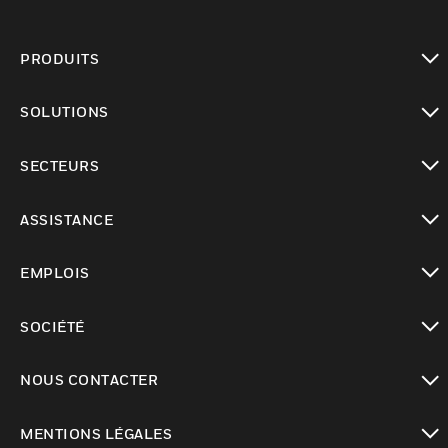
PRODUITS
toggle view
SOLUTIONS
toggle view
SECTEURS
toggle view
ASSISTANCE
toggle view
EMPLOIS
toggle view
SOCIÉTÉ
toggle view
NOUS CONTACTER
toggle view
MENTIONS LÉGALES