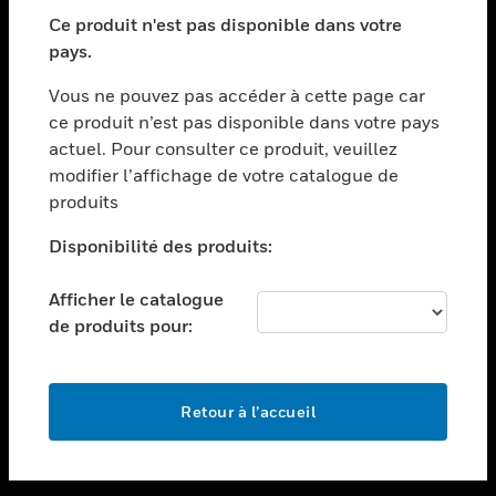
toggle view
SECTEURS
Ce produit n'est pas disponible dans votre
pays.
toggle view
ASSISTANCE
Vous ne pouvez pas accéder à cette page car
toggle view
ce produit n’est pas disponible dans votre pays
EMPLOIS
actuel. Pour consulter ce produit, veuillez
modifier l’affichage de votre catalogue de
toggle view
SOCIÉTÉ
produits
toggle view
Disponibilité des produits:
NOUS CONTACTER
Afficher le catalogue
toggle view
MENTIONS LÉGALES
de produits pour:
toggle view
SUIVEZ-NOUS
Retour à l’accueil