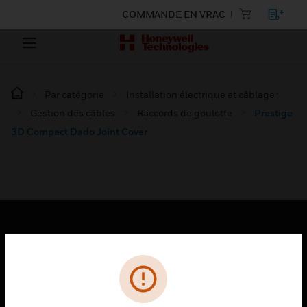
COMMANDE EN VRAC
Par catégorie
Installation électrique et câblage :
Gestion des câbles
Raccords de goulotte
Prestige
3D Compact Dado Joint Cover
PRODUITS
toggle view
SOLUTIONS