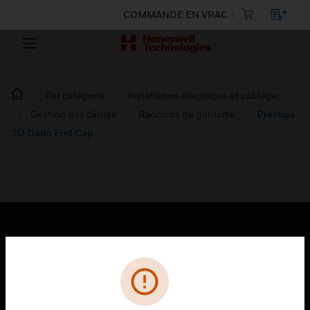
COMMANDE EN VRAC
Par catégorie
Installation électrique et câblage :
Gestion des câbles
Raccords de goulotte
Prestige
3D Dado End Cap
PRODUITS
toggle view
SOLUTIONS