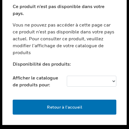
toggle view
SECTEURS
Ce produit n'est pas disponible dans votre
pays.
toggle view
ASSISTANCE
Vous ne pouvez pas accéder à cette page car
toggle view
ce produit n’est pas disponible dans votre pays
EMPLOIS
actuel. Pour consulter ce produit, veuillez
modifier l’affichage de votre catalogue de
toggle view
SOCIÉTÉ
produits
toggle view
Disponibilité des produits:
NOUS CONTACTER
Afficher le catalogue
toggle view
MENTIONS LÉGALES
de produits pour:
toggle view
SUIVEZ-NOUS
Retour à l’accueil