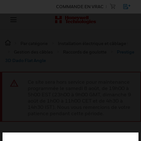
COMMANDE EN VRAC
Par catégorie
Installation électrique et câblage :
Gestion des câbles
Raccords de goulotte
Prestige
3D Dado Flat Angle
Ce site sera hors service pour maintenance
programmée le samedi 8 août, de 19h00 à
5h00 EST (23h00 à 9h00 GMT, dimanche 9
août de 1h00 à 11h00 CET et de 4h30 à
14h30 IST). Nous vous remercions de votre
patience pendant cette période.