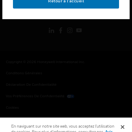
Retour à l’accueil
toggle view
SUIVEZ-NOUS
Copyright © 2026 Honeywell International Inc.
Conditions Générales
Déclaration De Confidentialité
Vos Préférences De Confidentialité
Cookies
Désabonnement Global
En naviguant sur notre site web, vous acceptez l'utilisation
de cookies. Pour plus d’informations, consultez nos
Avis