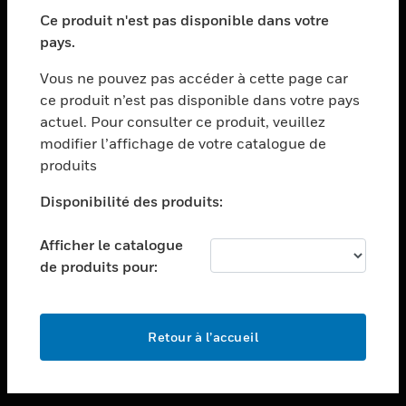
toggle view
SECTEURS
Ce produit n'est pas disponible dans votre
pays.
toggle view
ASSISTANCE
Vous ne pouvez pas accéder à cette page car
toggle view
ce produit n’est pas disponible dans votre pays
EMPLOIS
actuel. Pour consulter ce produit, veuillez
modifier l’affichage de votre catalogue de
toggle view
SOCIÉTÉ
produits
toggle view
Disponibilité des produits:
NOUS CONTACTER
Afficher le catalogue
toggle view
MENTIONS LÉGALES
de produits pour:
toggle view
SUIVEZ-NOUS
Retour à l’accueil