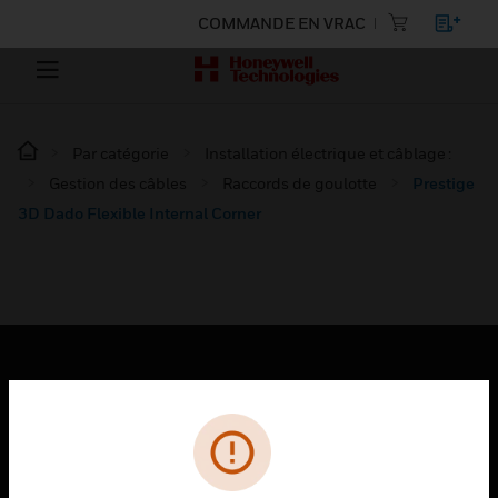
COMMANDE EN VRAC
Par catégorie
Installation électrique et câblage :
Gestion des câbles
Raccords de goulotte
Prestige
3D Dado Flexible Internal Corner
PRODUITS
toggle view
SOLUTIONS