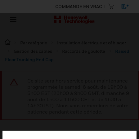
COMMANDE EN VRAC
Par catégorie
Installation électrique et câblage :
Gestion des câbles
Raccords de goulotte
Raised
Floor Trunking End Cap
Ce site sera hors service pour maintenance
programmée le samedi 8 août, de 19h00 à
5h00 EST (23h00 à 9h00 GMT, dimanche 9
août de 1h00 à 11h00 CET et de 4h30 à
14h30 IST). Nous vous remercions de votre
patience pendant cette période.