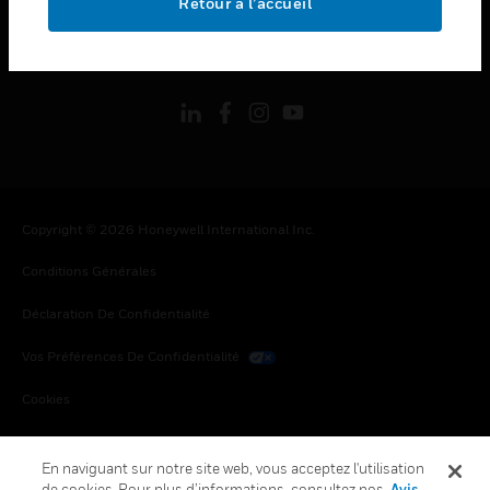
Retour à l’accueil
toggle view
SUIVEZ-NOUS
Copyright © 2026 Honeywell International Inc.
Conditions Générales
Déclaration De Confidentialité
Vos Préférences De Confidentialité
Cookies
Désabonnement Global
En naviguant sur notre site web, vous acceptez l'utilisation
de cookies. Pour plus d’informations, consultez nos
Avis