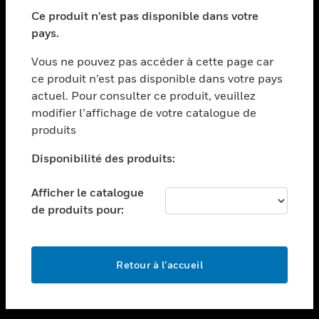
toggle view
SECTEURS
Ce produit n'est pas disponible dans votre
pays.
toggle view
ASSISTANCE
Vous ne pouvez pas accéder à cette page car
toggle view
ce produit n’est pas disponible dans votre pays
EMPLOIS
actuel. Pour consulter ce produit, veuillez
modifier l’affichage de votre catalogue de
toggle view
SOCIÉTÉ
produits
toggle view
Disponibilité des produits:
NOUS CONTACTER
Afficher le catalogue
toggle view
MENTIONS LÉGALES
de produits pour:
toggle view
SUIVEZ-NOUS
Retour à l’accueil