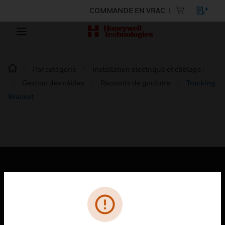
COMMANDE EN VRAC
Par catégorie
Installation électrique et câblage :
Gestion des câbles
Raccords de goulotte
Trucking
Bracket
PRODUITS
toggle view
SOLUTIONS