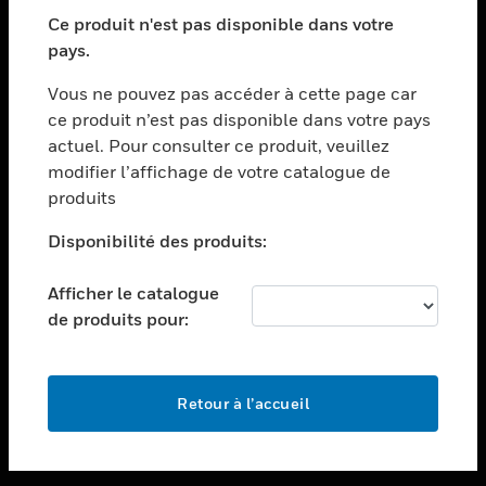
toggle view
SECTEURS
Ce produit n'est pas disponible dans votre
pays.
toggle view
ASSISTANCE
Vous ne pouvez pas accéder à cette page car
toggle view
ce produit n’est pas disponible dans votre pays
EMPLOIS
actuel. Pour consulter ce produit, veuillez
modifier l’affichage de votre catalogue de
toggle view
SOCIÉTÉ
produits
toggle view
Disponibilité des produits:
NOUS CONTACTER
Afficher le catalogue
toggle view
MENTIONS LÉGALES
de produits pour:
toggle view
SUIVEZ-NOUS
Retour à l’accueil