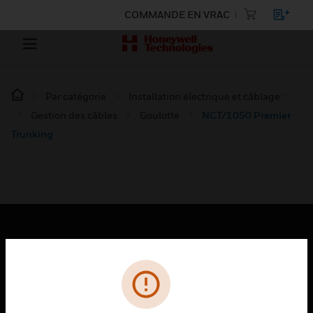
COMMANDE EN VRAC
Par catégorie
Installation électrique et câblage :
Gestion des câbles
Goulotte
NCT/1050 Premier
Trunking
PRODUITS
toggle view
SOLUTIONS