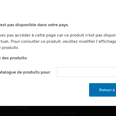
TEURS
ASSISTANCE
'est pas disponible dans votre pays.
ports
Recherche De Partenaires
ez pas accéder à cette page car ce produit n’est pas dispo
tuel. Pour consulter ce produit, veuillez modifier l’affichag
ments Commerciaux
Formation
 produits
centers
Assistance Technique
é des produits:
ation
Tutoriels De Sites Web
ernement Et Militaire
EMPLOIS
catalogue de produits pour:
é
Emplois
ignement Supérieur
Recherche D'emploi
Retour à 
llerie/Restauration
trie Et Fabrication
SOCIÉTÉ
ce Et Corrections
À Propos