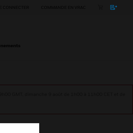
E CONNECTER
COMMANDE EN VRAC
énements
à 9h00 GMT, dimanche 9 août de 1h00 à 11h00 CET et de