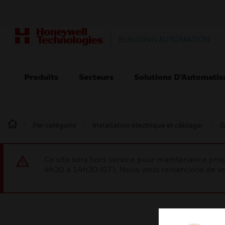
BUILDING AUTOMATION
Produits
Secteurs
Solutions D’Automatis
Par catégorie
Installation électrique et câblage :
G
Ce site sera hors service pour maintenance p
4h30 à 14h30 IST). Nous vous remercions de vo