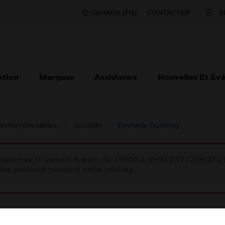
CANADA (FR)
CONTACTER
S
ation
Marques
Assistance
Nouvelles Et Év
estion des câbles
Goulotte
Pinnacle Trunking
rogrammée le samedi 8 août, de 19h00 à 5h00 EST (23h00 
tre patience pendant cette période.