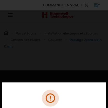
COMMANDE EN VRAC
Par catégorie
Installation électrique et câblage :
Gestion des câbles
Goulotte
Prestige 2com Main
Carrier
PRODUITS
toggle view
SOLUTIONS