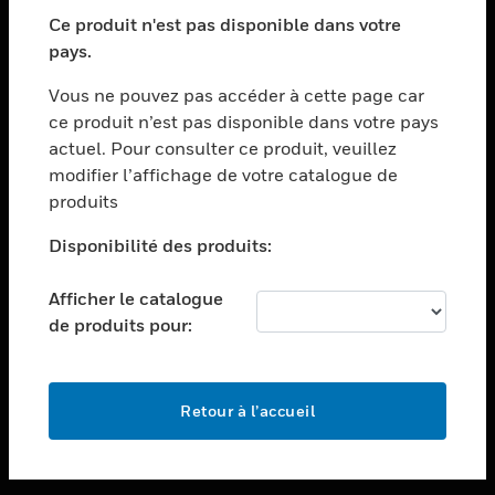
toggle view
SECTEURS
Ce produit n'est pas disponible dans votre
pays.
toggle view
ASSISTANCE
Vous ne pouvez pas accéder à cette page car
toggle view
ce produit n’est pas disponible dans votre pays
EMPLOIS
actuel. Pour consulter ce produit, veuillez
modifier l’affichage de votre catalogue de
toggle view
SOCIÉTÉ
produits
toggle view
Disponibilité des produits:
NOUS CONTACTER
Afficher le catalogue
toggle view
MENTIONS LÉGALES
de produits pour:
toggle view
SUIVEZ-NOUS
Retour à l’accueil