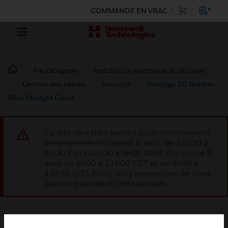
COMMANDE EN VRAC
Par catégorie
Installation électrique et câblage :
Gestion des câbles
Goulotte
Prestige 3D Antibac
Blue Straight Cover
Ce site sera hors service pour maintenance
programmée le samedi 8 août, de 19h00 à
5h00 EST (23h00 à 9h00 GMT, dimanche 9
août de 1h00 à 11h00 CET et de 4h30 à
14h30 IST). Nous vous remercions de votre
patience pendant cette période.