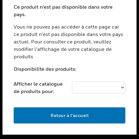
toggle view
SECTEURS
Ce produit n'est pas disponible dans votre
pays.
toggle view
ASSISTANCE
Vous ne pouvez pas accéder à cette page car
toggle view
ce produit n’est pas disponible dans votre pays
EMPLOIS
actuel. Pour consulter ce produit, veuillez
modifier l’affichage de votre catalogue de
toggle view
SOCIÉTÉ
produits
toggle view
Disponibilité des produits:
NOUS CONTACTER
Afficher le catalogue
toggle view
MENTIONS LÉGALES
de produits pour:
toggle view
SUIVEZ-NOUS
Retour à l’accueil