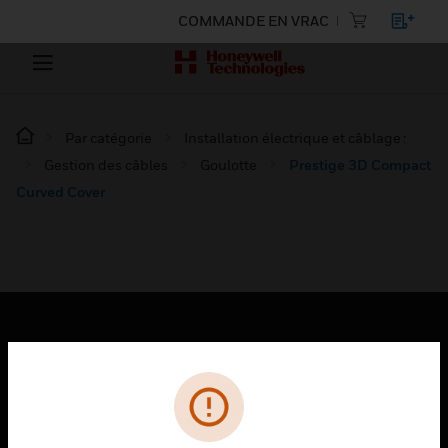
COMMANDE EN VRAC
Par catégorie
Installation électrique et câblage :
Gestion des câbles
Goulotte
Prestige 3D Compact
Curved Cover
PRODUITS
toggle view
SOLUTIONS