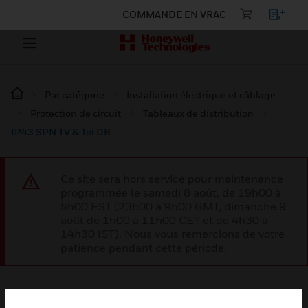
COMMANDE EN VRAC
Par catégorie
Installation électrique et câblage :
Protection de circuit
Tableaux de distribution
IP43 SPN TV & Tel DB
Ce site sera hors service pour maintenance
programmée le samedi 8 août, de 19h00 à
5h00 EST (23h00 à 9h00 GMT, dimanche 9
août de 1h00 à 11h00 CET et de 4h30 à
14h30 IST). Nous vous remercions de votre
patience pendant cette période.