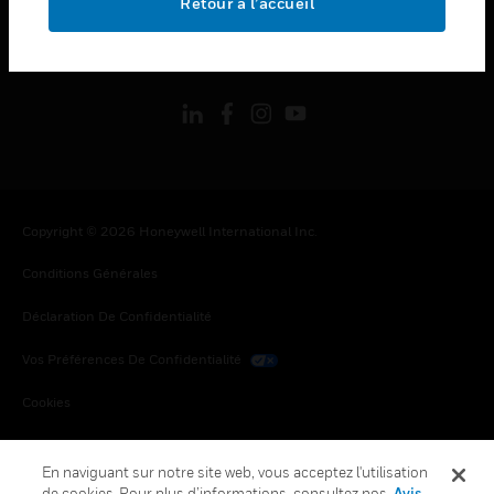
Retour à l’accueil
toggle view
SUIVEZ-NOUS
Copyright © 2026 Honeywell International Inc.
Conditions Générales
Déclaration De Confidentialité
Vos Préférences De Confidentialité
Cookies
Désabonnement Global
En naviguant sur notre site web, vous acceptez l'utilisation
de cookies. Pour plus d’informations, consultez nos
Avis