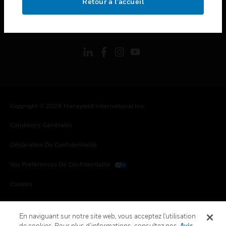
Retour à l’accueil
toggle view
SUIVEZ-NOUS
Copyright © 2026 Honeywell International Inc.
Conditions Générales
Déclaration De Confidentialité
Vos Préférences De Confidentialité
Cookies
Désabonnement Global
En naviguant sur notre site web, vous acceptez l'utilisation
de cookies. Pour plus d’informations, consultez nos
Avis