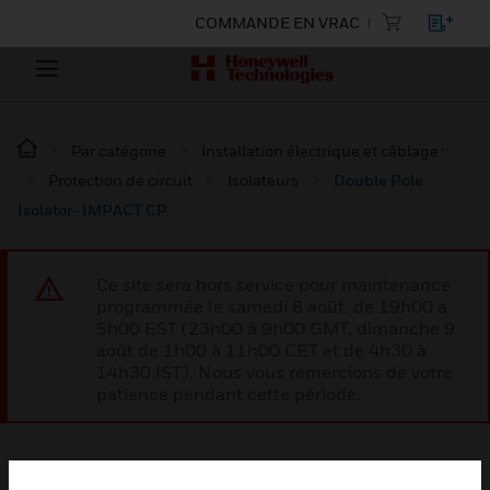
COMMANDE EN VRAC
Par catégorie
Installation électrique et câblage :
Protection de circuit
Isolateurs
Double Pole
Isolator- IMPACT CP
Ce site sera hors service pour maintenance
programmée le samedi 8 août, de 19h00 à
5h00 EST (23h00 à 9h00 GMT, dimanche 9
août de 1h00 à 11h00 CET et de 4h30 à
14h30 IST). Nous vous remercions de votre
patience pendant cette période.