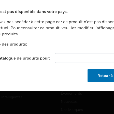
ports
Recherche De Partenaires
'est pas disponible dans votre pays.
ments Commerciaux
Formation
ez pas accéder à cette page car ce produit n’est pas dispo
centers
Assistance Technique
tuel. Pour consulter ce produit, veuillez modifier l’affichag
ation
Tutoriels De Sites Web
 produits
ernement Et Militaire
é des produits:
EMPLOIS
é
Emplois
ignement Supérieur
catalogue de produits pour:
Recherche D'emploi
llerie/Restauration
trie Et Fabrication
SOCIÉTÉ
Retour à 
ce Et Corrections
À Propos
e Au Détail
Événements
s Intelligentes
Nouvelles
Nos Marques