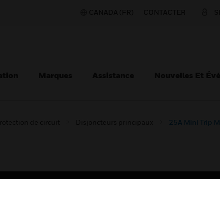
CANADA (FR)
CONTACTER
S
ation
Marques
Assistance
Nouvelles Et Év
rotection de circuit
Disjoncteurs principaux
25A Mini Trip 
TEURS
ASSISTANCE