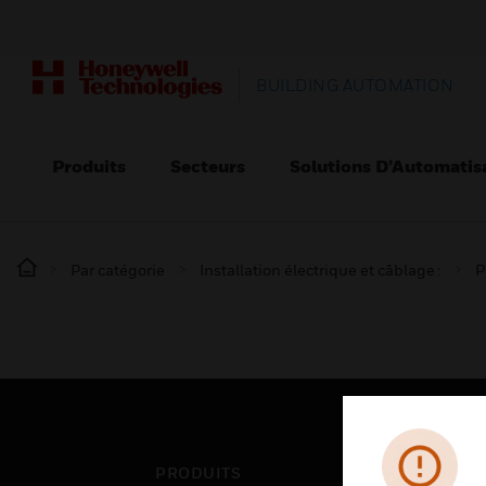
BUILDING AUTOMATION
Produits
Secteurs
Solutions D’Automatis
Par catégorie
Installation électrique et câblage :
P
PRODUITS
SEC