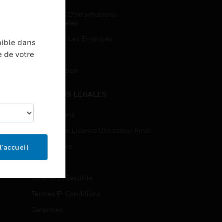
Demandes D’informations
Commerciales
Accès Pour Les Employés
nible dans
e de votre
Inscription
Désinscription
MENTIONS LÉGALES
Certifications
Contrats De Licence Utilisateur Final
Source Libre
l’accueil
Brevets
Qualité Et Sécurité
Termes Et Conditions
Garanties