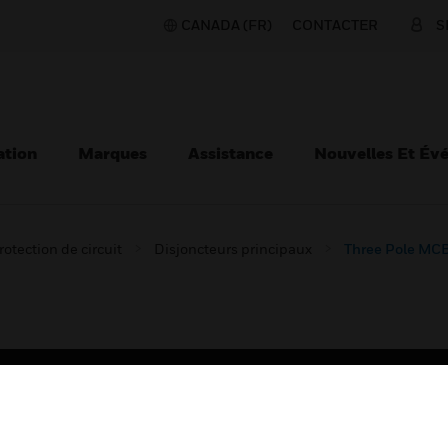
CANADA (FR)
CONTACTER
S
ation
Marques
Assistance
Nouvelles Et Év
rotection de circuit
Disjoncteurs principaux
Three Pole MCB
TEURS
ASSISTANCE