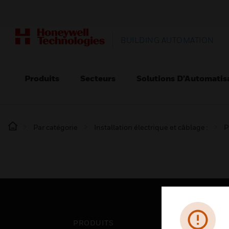
BUILDING AUTOMATION
Produits
Secteurs
Solutions D’Automatis
Par catégorie
Installation électrique et câblage :
P
PRODUITS
SEC