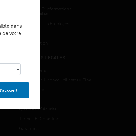
Demandes D’informations
Commerciales
Accès Pour Les Employés
nible dans
e de votre
Inscription
Désinscription
MENTIONS LÉGALES
Certifications
Contrats De Licence Utilisateur Final
Source Libre
l’accueil
Brevets
Qualité Et Sécurité
Termes Et Conditions
Garanties