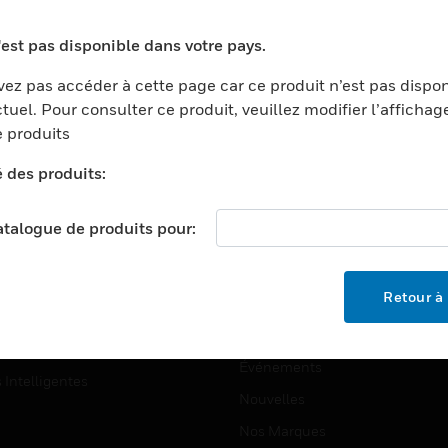
ports
Recherche De Partenaires
'est pas disponible dans votre pays.
ments Commerciaux
Formation
ez pas accéder à cette page car ce produit n’est pas dispo
centers
Assistance Technique
tuel. Pour consulter ce produit, veuillez modifier l’affichag
ation
Tutoriels De Sites Web
 produits
ernement Et Militaire
é des produits:
EMPLOIS
é
Emplois
ignement Supérieur
catalogue de produits pour:
Recherche D'emploi
llerie/Restauration
trie Et Fabrication
SOCIÉTÉ
Retour à 
ce Et Corrections
À Propos
e Au Détail
Événements
s Intelligentes
Nouvelles
Nos Marques