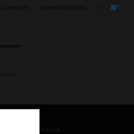
E CONNECTER
COMMANDE EN VRAC
énements
 Impact 3
NOUS CONTACTER