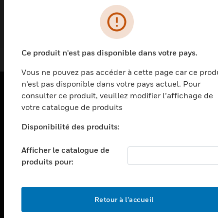
CW501SWHI
Ce produit n'est pas disponible dans votre pays.
Vous ne pouvez pas accéder à cette page car ce prod
n’est pas disponible dans votre pays actuel. Pour
consulter ce produit, veuillez modifier l’affichage de
PRODUITS
votre catalogue de produits
toggle view
Disponibilité des produits:
SOLUTIONS
toggle view
Afficher le catalogue de
SECTEURS
produits pour:
toggle view
ASSISTANCE
Retour à l’accueil
toggle view
EMPLOIS