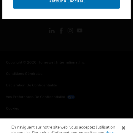
Retour à l’accueil
toggle view
SUIVEZ-NOUS
Copyright © 2026 Honeywell International Inc.
Conditions Générales
Déclaration De Confidentialité
Vos Préférences De Confidentialité
Cookies
Désabonnement Global
En naviguant sur notre site web, vous acceptez l'utilisation
de cookies. Pour plus d’informations, consultez nos
Avis