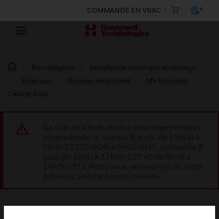
COMMANDE EN VRAC
Par catégorie
Installation électrique et câblage :
Éclairage
Rosaces de plafond
Mk Essential
Ceiling Rose
Ce site sera hors service pour maintenance
programmée le samedi 8 août, de 19h00 à
5h00 EST (23h00 à 9h00 GMT, dimanche 9
août de 1h00 à 11h00 CET et de 4h30 à
14h30 IST). Nous vous remercions de votre
patience pendant cette période.