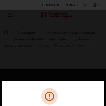
COMMANDE EN VRAC
Par catégorie
Installation électrique et câblage :
Systèmes de distribution électrique
Systèmes pour
plancher surélevé
Cablelink Plus Junction Box
PRODUITS
toggle view
SOLUTIONS