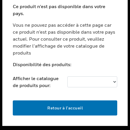
toggle view
SECTEURS
Ce produit n'est pas disponible dans votre
pays.
toggle view
ASSISTANCE
Vous ne pouvez pas accéder à cette page car
toggle view
ce produit n’est pas disponible dans votre pays
EMPLOIS
actuel. Pour consulter ce produit, veuillez
modifier l’affichage de votre catalogue de
toggle view
SOCIÉTÉ
produits
toggle view
Disponibilité des produits:
NOUS CONTACTER
Afficher le catalogue
toggle view
MENTIONS LÉGALES
de produits pour:
toggle view
SUIVEZ-NOUS
Retour à l’accueil