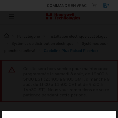
COMMANDE EN VRAC
Par catégorie
Installation électrique et câblage :
Systèmes de distribution électrique
Systèmes pour
plancher surélevé
Cablelink Plus Raised Floorbox
Ce site sera hors service pour maintenance
programmée le samedi 8 août, de 19h00 à
5h00 EST (23h00 à 9h00 GMT, dimanche 9
août de 1h00 à 11h00 CET et de 4h30 à
14h30 IST). Nous vous remercions de votre
patience pendant cette période.