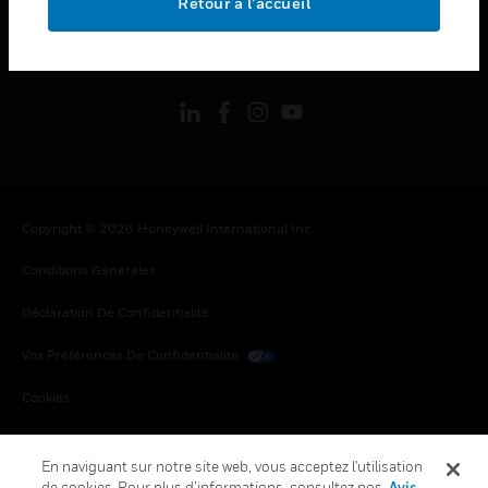
Retour à l’accueil
toggle view
SUIVEZ-NOUS
Copyright © 2026 Honeywell International Inc.
Conditions Générales
Déclaration De Confidentialité
Vos Préférences De Confidentialité
Cookies
Désabonnement Global
En naviguant sur notre site web, vous acceptez l'utilisation
de cookies. Pour plus d’informations, consultez nos
Avis