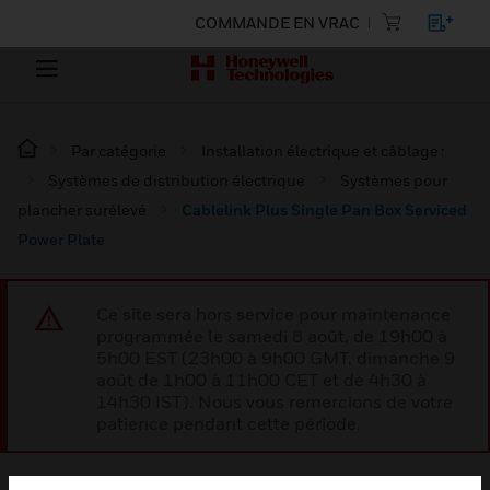
COMMANDE EN VRAC
Par catégorie
Installation électrique et câblage :
Systèmes de distribution électrique
Systèmes pour
plancher surélevé
Cablelink Plus Single Pan Box Serviced
Power Plate
Ce site sera hors service pour maintenance
programmée le samedi 8 août, de 19h00 à
5h00 EST (23h00 à 9h00 GMT, dimanche 9
août de 1h00 à 11h00 CET et de 4h30 à
14h30 IST). Nous vous remercions de votre
patience pendant cette période.