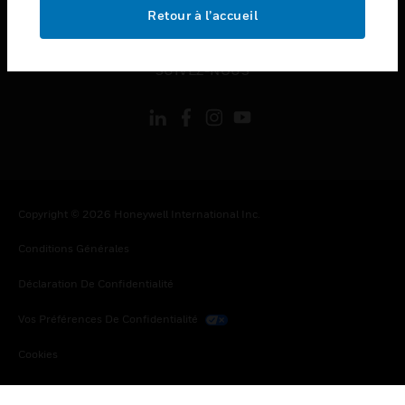
toggle view
Retour à l’accueil
MENTIONS LÉGALES
toggle view
SUIVEZ-NOUS
Copyright © 2026 Honeywell International Inc.
Conditions Générales
Déclaration De Confidentialité
Vos Préférences De Confidentialité
Cookies
Désabonnement Global