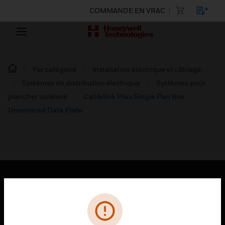
COMMANDE EN VRAC
Par catégorie
Installation électrique et câblage :
Systèmes de distribution électrique
Systèmes pour
plancher surélevé
Cablelink Plus Single Pan Box
Unserviced Data Plate
PRODUITS
toggle view
SOLUTIONS