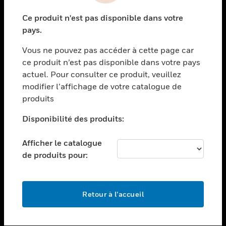
toggle view
Ce produit n'est pas disponible dans votre
SECTEURS
pays.
toggle view
Vous ne pouvez pas accéder à cette page car
ASSISTANCE
ce produit n’est pas disponible dans votre pays
toggle view
actuel. Pour consulter ce produit, veuillez
EMPLOIS
modifier l’affichage de votre catalogue de
toggle view
produits
SOCIÉTÉ
Disponibilité des produits:
toggle view
NOUS CONTACTER
Afficher le catalogue
toggle view
de produits pour:
MENTIONS LÉGALES
toggle view
SUIVEZ-NOUS
Retour à l’accueil