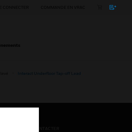
E CONNECTER
COMMANDE EN VRAC
énements
levé
Interact Underfloor Tap-off Lead
NOUS CONTACTER