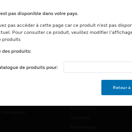
ports
Recherche De Partenaires
'est pas disponible dans votre pays.
ments Commerciaux
Formation
ez pas accéder à cette page car ce produit n’est pas dispo
centers
Assistance Technique
tuel. Pour consulter ce produit, veuillez modifier l’affichag
ation
Tutoriels De Sites Web
 produits
ernement Et Militaire
é des produits:
EMPLOIS
é
Emplois
ignement Supérieur
catalogue de produits pour:
Recherche D'emploi
llerie/Restauration
trie Et Fabrication
SOCIÉTÉ
Retour à 
ce Et Corrections
À Propos
e Au Détail
Événements
s Intelligentes
Nouvelles
Nos Marques