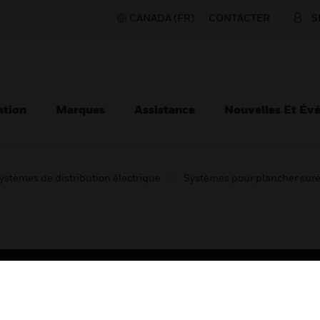
CANADA (FR)
CONTACTER
S
ation
Marques
Assistance
Nouvelles Et Év
ystèmes de distribution électrique
Systèmes pour plancher suré
TEURS
ASSISTANCE