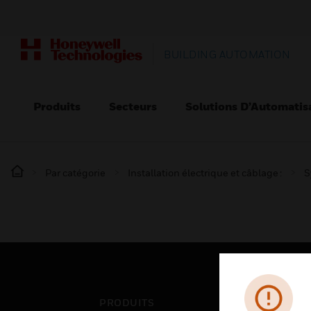
BUILDING AUTOMATION
Produits
Secteurs
Solutions D’Automatis
Par catégorie
Installation électrique et câblage :
S
PRODUITS
SEC