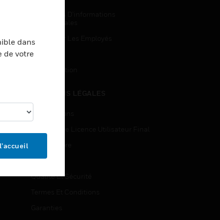
Demandes D’informations
Commerciales
Accès Pour Les Employés
nible dans
e de votre
Inscription
Désinscription
MENTIONS LÉGALES
Certifications
Contrats De Licence Utilisateur Final
Source Libre
l’accueil
Brevets
Qualité Et Sécurité
Termes Et Conditions
Garanties