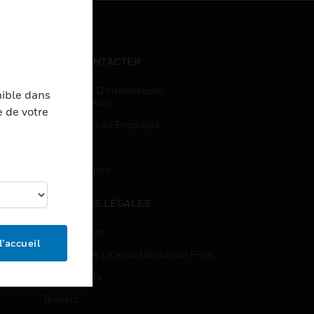
NOUS CONTACTER
Demandes D’informations
nible dans
Commerciales
e de votre
Accès Pour Les Employés
Inscription
Désinscription
MENTIONS LÉGALES
Certifications
l’accueil
Contrats De Licence Utilisateur Final
Source Libre
Brevets