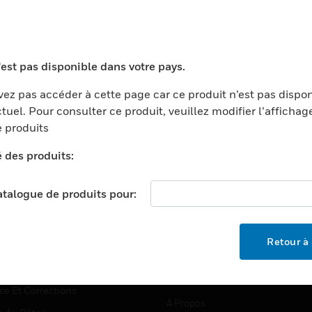
TEURS
ASSISTANCE
'est pas disponible dans votre pays.
ports
Recherche De Partenaires
ez pas accéder à cette page car ce produit n’est pas dispo
tuel. Pour consulter ce produit, veuillez modifier l’affichag
ments Commerciaux
Formation
 produits
centers
Assistance Technique
é des produits:
ation
Tutoriels De Sites Web
ernement Et Militaire
EMPLOIS
catalogue de produits pour:
é
Emplois
ignement Supérieur
Recherche D'emploi
Retour à 
llerie/Restauration
trie Et Fabrication
SOCIÉTÉ
ce Et Corrections
À Propos