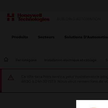
BUILDING AUTOMATION
Produits
Secteurs
Solutions D’Automatis
Par catégorie
Installation électrique et câblage :
S
Ce site sera hors service pour maintenance p
4h30 à 14h30 IST). Nous vous remercions de vo