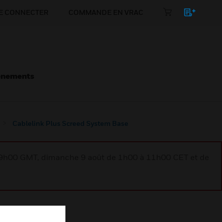
E CONNECTER
COMMANDE EN VRAC
énements
Cablelink Plus Screed System Base
à 9h00 GMT, dimanche 9 août de 1h00 à 11h00 CET et de