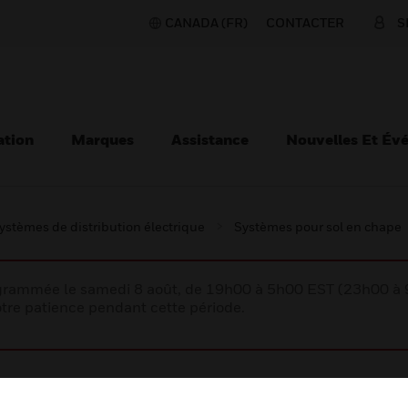
CANADA (FR)
CONTACTER
S
ation
Marques
Assistance
Nouvelles Et Év
ystèmes de distribution électrique
Systèmes pour sol en chape
rogrammée le samedi 8 août, de 19h00 à 5h00 EST (23h00 
tre patience pendant cette période.