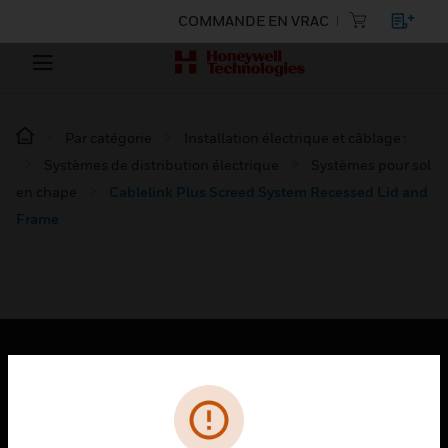
COMMANDE EN VRAC
Par catégorie
Installation électrique et câblage :
Systèmes de distribution électrique
Systèmes pour sol
en chape
Cablelink Plus Screed System Recessed Lid and
Frame
PRODUITS
toggle view
SOLUTIONS