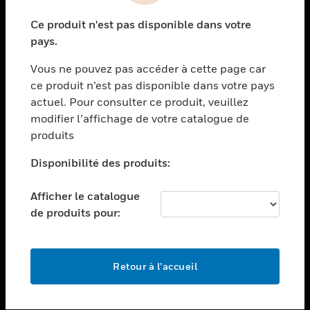
toggle view
Ce produit n'est pas disponible dans votre
SECTEURS
pays.
toggle view
Vous ne pouvez pas accéder à cette page car
ASSISTANCE
ce produit n’est pas disponible dans votre pays
toggle view
actuel. Pour consulter ce produit, veuillez
EMPLOIS
modifier l’affichage de votre catalogue de
toggle view
produits
SOCIÉTÉ
Disponibilité des produits:
toggle view
NOUS CONTACTER
Afficher le catalogue
toggle view
de produits pour:
MENTIONS LÉGALES
toggle view
SUIVEZ-NOUS
Retour à l’accueil