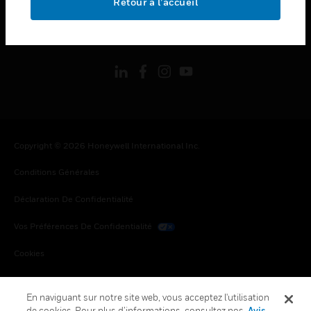
Retour à l’accueil
toggle view
SUIVEZ-NOUS
Copyright © 2026 Honeywell International Inc.
Conditions Générales
Déclaration De Confidentialité
Vos Préférences De Confidentialité
Cookies
Désabonnement Global
En naviguant sur notre site web, vous acceptez l'utilisation
de cookies. Pour plus d’informations, consultez nos
Avis