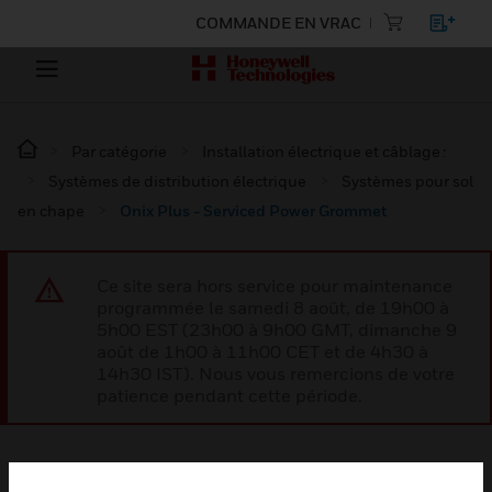
COMMANDE EN VRAC
Par catégorie
Installation électrique et câblage :
Systèmes de distribution électrique
Systèmes pour sol
en chape
Onix Plus - Serviced Power Grommet
Ce site sera hors service pour maintenance
programmée le samedi 8 août, de 19h00 à
5h00 EST (23h00 à 9h00 GMT, dimanche 9
août de 1h00 à 11h00 CET et de 4h30 à
14h30 IST). Nous vous remercions de votre
patience pendant cette période.