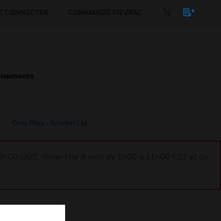
E CONNECTER
COMMANDE EN VRAC
énements
Onix Plus - Snorkel Lid
à 9h00 GMT, dimanche 9 août de 1h00 à 11h00 CET et de