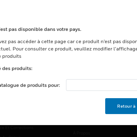
TEURS
ASSISTANCE
'est pas disponible dans votre pays.
ports
Recherche De Partenaires
ez pas accéder à cette page car ce produit n’est pas dispo
tuel. Pour consulter ce produit, veuillez modifier l’affichag
ments Commerciaux
Formation
 produits
centers
Assistance Technique
é des produits:
ation
Tutoriels De Sites Web
ernement Et Militaire
EMPLOIS
catalogue de produits pour:
é
Emplois
ignement Supérieur
Recherche D'emploi
Retour à 
llerie/Restauration
trie Et Fabrication
SOCIÉTÉ
ce Et Corrections
À Propos