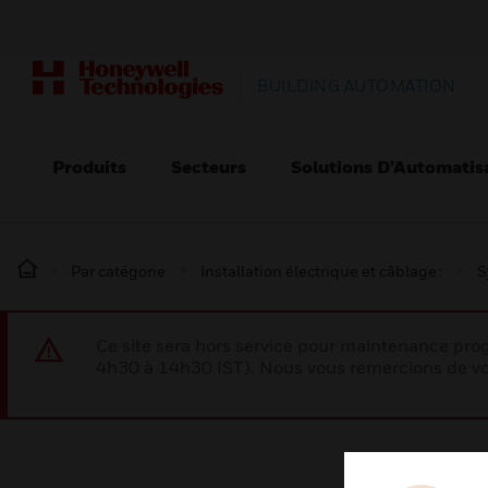
BUILDING AUTOMATION
Produits
Secteurs
Solutions D’Automatis
Par catégorie
Installation électrique et câblage :
S
Ce site sera hors service pour maintenance p
4h30 à 14h30 IST). Nous vous remercions de vo