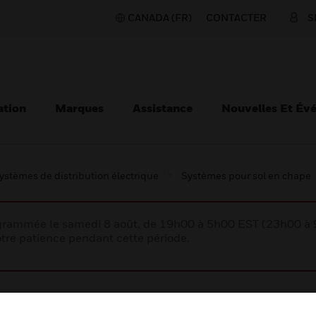
CANADA (FR)
CONTACTER
S
ation
Marques
Assistance
Nouvelles Et Év
ystèmes de distribution électrique
Systèmes pour sol en chape
rogrammée le samedi 8 août, de 19h00 à 5h00 EST (23h00 
tre patience pendant cette période.