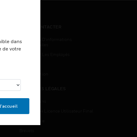
NOUS CONTACTER
Demandes D’informations
nible dans
Commerciales
e de votre
Accès Pour Les Employés
Inscription
Désinscription
MENTIONS LÉGALES
Certifications
l’accueil
Contrats De Licence Utilisateur Final
Source Libre
Brevets