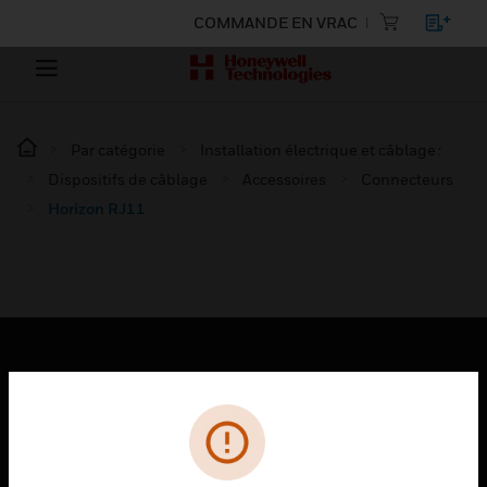
COMMANDE EN VRAC
Par catégorie
Installation électrique et câblage :
Dispositifs de câblage
Accessoires
Connecteurs
Horizon RJ11
PRODUITS
toggle view
SOLUTIONS