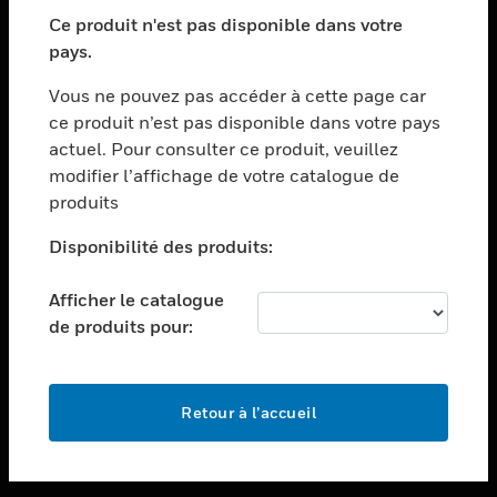
toggle view
SECTEURS
Ce produit n'est pas disponible dans votre
pays.
toggle view
ASSISTANCE
Vous ne pouvez pas accéder à cette page car
toggle view
ce produit n’est pas disponible dans votre pays
EMPLOIS
actuel. Pour consulter ce produit, veuillez
modifier l’affichage de votre catalogue de
toggle view
SOCIÉTÉ
produits
toggle view
Disponibilité des produits:
NOUS CONTACTER
Afficher le catalogue
toggle view
MENTIONS LÉGALES
de produits pour:
toggle view
SUIVEZ-NOUS
Retour à l’accueil