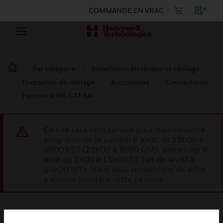
COMMANDE EN VRAC
Par catégorie
Installation électrique et câblage :
Dispositifs de câblage
Accessoires
Connecteurs
Horizon RJ45 CAT 6A
Ce site sera hors service pour maintenance
programmée le samedi 8 août, de 19h00 à
5h00 EST (23h00 à 9h00 GMT, dimanche 9
août de 1h00 à 11h00 CET et de 4h30 à
14h30 IST). Nous vous remercions de votre
patience pendant cette période.