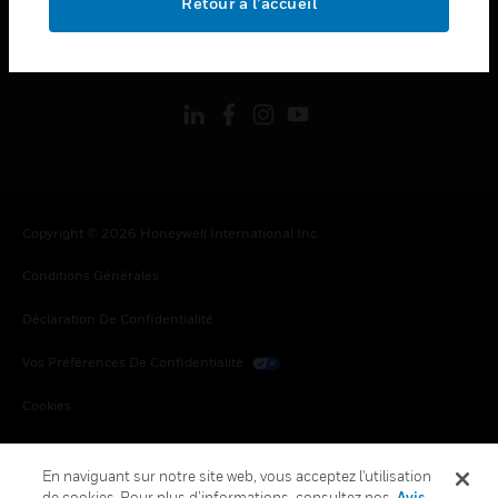
Retour à l’accueil
toggle view
SUIVEZ-NOUS
Copyright © 2026 Honeywell International Inc.
Conditions Générales
Déclaration De Confidentialité
Vos Préférences De Confidentialité
Cookies
Désabonnement Global
En naviguant sur notre site web, vous acceptez l'utilisation
de cookies. Pour plus d’informations, consultez nos
Avis