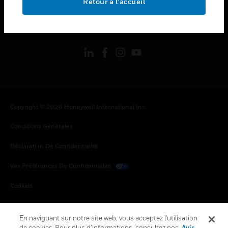
Retour à l’accueil
toggle view
SUIVEZ-NOUS
Copyright © 2026 Honeywell International Inc.
Conditions Générales
Déclaration De Confidentialité
Vos Préférences De Confidentialité
Cookies
Désabonnement Global
En naviguant sur notre site web, vous acceptez l'utilisation
de cookies. Pour plus d’informations, consultez nos
Avis