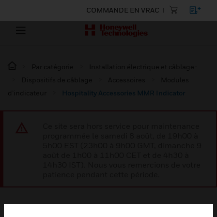
COMMANDE EN VRAC
Par catégorie
Installation électrique et câblage :
Dispositifs de câblage
Accessoires
Modules
d’indicateur
Hospitality Accessories MMR Indicator
Ce site sera hors service pour maintenance
programmée le samedi 8 août, de 19h00 à
5h00 EST (23h00 à 9h00 GMT, dimanche 9
août de 1h00 à 11h00 CET et de 4h30 à
14h30 IST). Nous vous remercions de votre
patience pendant cette période.