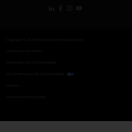
Copyright © 2026 Honeywell International Inc.
Conditions Générales
Déclaration De Confidentialité
Vos Préférences De Confidentialité
Cookies
Désabonnement Global