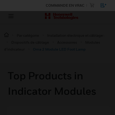
COMMANDE EN VRAC
Par catégorie
Installation électrique et câblage :
Dispositifs de câblage
Accessoires
Modules
d’indicateur
Orna 2 Module LED Foot Lamp
Top Products in
Indicator Modules