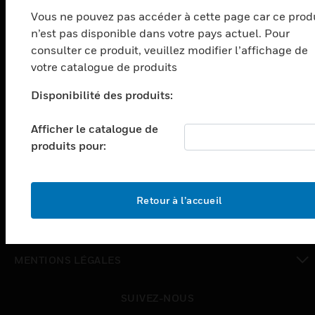
Vous ne pouvez pas accéder à cette page car ce prod
toggle view
n’est pas disponible dans votre pays actuel. Pour
SOLUTIONS
consulter ce produit, veuillez modifier l’affichage de
toggle view
votre catalogue de produits
SECTEURS
Disponibilité des produits:
toggle view
ASSISTANCE
Afficher le catalogue de
toggle view
produits pour:
EMPLOIS
toggle view
SOCIÉTÉ
Retour à l’accueil
toggle view
NOUS CONTACTER
toggle view
MENTIONS LÉGALES
toggle view
SUIVEZ-NOUS